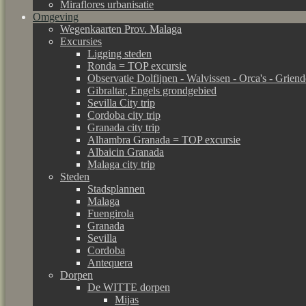
Miraflores urbanisatie
Omgeving
Wegenkaarten Prov. Malaga
Excursies
Ligging steden
Ronda = TOP excursie
Observatie Dolfijnen - Walvissen - Orca's - Grien
Gibraltar, Engels grondgebied
Sevilla City trip
Cordoba city trip
Granada city trip
Alhambra Granada = TOP excursie
Albaicin Granada
Malaga city trip
Steden
Stadsplannen
Malaga
Fuengirola
Granada
Sevilla
Cordoba
Antequera
Dorpen
De WITTE dorpen
Mijas