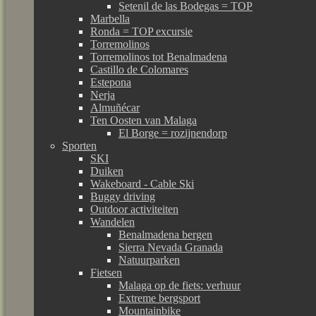
Setenil de las Bodegas = TOP
Marbella
Ronda = TOP excursie
Torremolinos
Torremolinos tot Benalmadena
Castillo de Colomares
Estepona
Nerja
Almuñécar
Ten Oosten van Malaga
El Borge = rozijnendorp
Sporten
SKI
Duiken
Wakeboard - Cable Ski
Buggy driving
Outdoor activiteiten
Wandelen
Benalmadena bergen
Sierra Nevada Granada
Natuurparken
Fietsen
Malaga op de fiets: verhuur
Extreme bergsport
Mountainbike