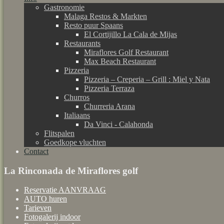
Gastronomie
Malaga Restos & Markten
Resto puur Spaans
El Cortijillo La Cala de Mijas
Restaurants
Miraflores Golf Restaurant
Max Beach Restaurant
Pizzeria
Pizzeria – Creperia – Grill : Miel y Nata
Pizzeria Terraza
Churros
Churreria Arana
Italiaans
Da Vinci - Calahonda
Flitspalen
Goedkope vluchten
Contact
La Rinconada de Miraflores golf
Reservatie AANVRAAG
AUTO huren
Tarieven
Fotogalerij indoor