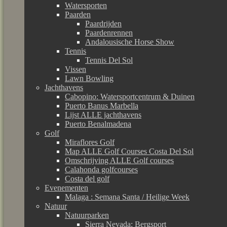
Watersporten
Paarden
Paardrijden
Paardenrennen
Andalousische Horse Show
Tennis
Tennis Del Sol
Vissen
Lawn Bowling
Jachthavens
Cabopino: Watersportcentrum & Duinen
Puerto Banus Marbella
Lijst ALLE jachthavens
Puerto Benalmadena
Golf
Miraflores Golf
Map ALLE Golf Courses Costa Del Sol
Omschrijving ALLE Golf courses
Calahonda golfcourses
Costa del golf
Evenementen
Malaga : Semana Santa / Heilige Week
Natuur
Natuurparken
Sierra Nevada: Bergsport