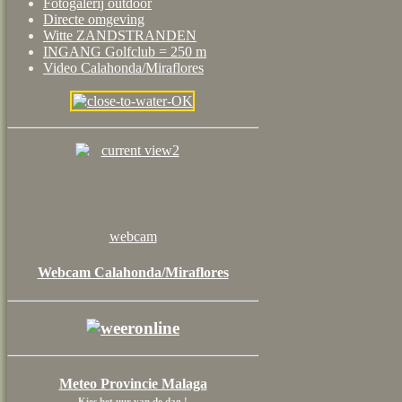
Fotogalerij outdoor
Directe omgeving
Witte ZANDSTRANDEN
INGANG Golfclub = 250 m
Video Calahonda/Miraflores
webcam
Webcam Calahonda/Miraflores
Meteo Provincie Malaga
Kies het uur van de dag !