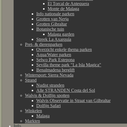
El Torcal de Antequera
Monte de Malaga
Info nationale parken
Grotten van Nerja
Grotten Gibraltar
Botanische tuin
Malaga garden
Streek La Axarquía
Pret- & dierenparken
Overzicht enkele thema parken
Aqua/Water parken
Selwo Park Estepona
Sevilla theme park "La Isla Magica"
Benalmadena berglift
Wintersport: Sierra Nevada
Strand
Nudist stranden
Alle STRANDEN Costa del Sol
Walvis & Dolfijn spotten
Walvis Observatie in Straat van Gilbraltar
Dolfijn Safari
Winkelen
Malaga
Markten
Info