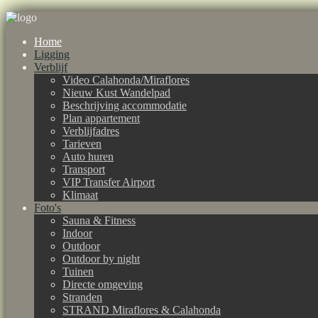
Home
Ligging
Verblijf
Video Calahonda/Miraflores
Nieuw Kust Wandelpad
Beschrijving accommodatie
Plan appartement
Verblijfadres
Tarieven
Auto huren
Transport
VIP Transfer Airport
Klimaat
Foto's
Sauna & Fitness
Indoor
Outdoor
Outdoor by night
Tuinen
Directe omgeving
Stranden
STRAND Miraflores & Calahonda