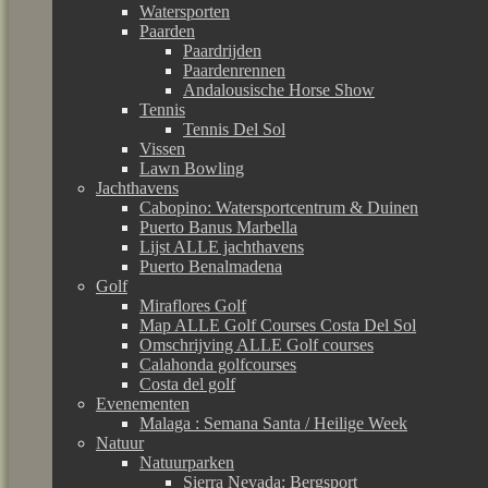
Watersporten
Paarden
Paardrijden
Paardenrennen
Andalousische Horse Show
Tennis
Tennis Del Sol
Vissen
Lawn Bowling
Jachthavens
Cabopino: Watersportcentrum & Duinen
Puerto Banus Marbella
Lijst ALLE jachthavens
Puerto Benalmadena
Golf
Miraflores Golf
Map ALLE Golf Courses Costa Del Sol
Omschrijving ALLE Golf courses
Calahonda golfcourses
Costa del golf
Evenementen
Malaga : Semana Santa / Heilige Week
Natuur
Natuurparken
Sierra Nevada: Bergsport