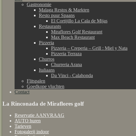
Gastronomie
Malaga Restos & Markten
Resto puur Spaans
El Cortijillo La Cala de Mijas
Restaurants
Miraflores Golf Restaurant
Max Beach Restaurant
Pizzeria
Pizzeria – Creperia – Grill : Miel y Nata
Pizzeria Terraza
Churros
Churreria Arana
Italiaans
Da Vinci - Calahonda
Flitspalen
Goedkope vluchten
Contact
La Rinconada de Miraflores golf
Reservatie AANVRAAG
AUTO huren
Tarieven
Fotogalerij indoor