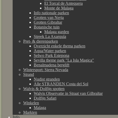
El Torcal de Antequera
Monte de Malaga
Info nationale parken
Grotten van Nerja
Grotten Gibraltar
Botanische tuin
Malaga garden
Streek La Axarquía
Pret- & dierenparken
Overzicht enkele thema parken
Aqua/Water parken
Selwo Park Estepona
Sevilla theme park "La Isla Magica"
Benalmadena berglift
Wintersport: Sierra Nevada
Strand
Nudist stranden
Alle STRANDEN Costa del Sol
Walvis & Dolfijn spotten
Walvis Observatie in Straat van Gilbraltar
Dolfijn Safari
Winkelen
Malaga
Markten
Info