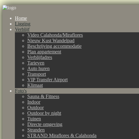
Home
Ligging
Verblijf
Video Calahonda/Miraflores
Nieuw Kust Wandelpad
Beschrijving accommodatie
Plan appartement
Verblijfadres
Tarieven
Auto huren
Transport
VIP Transfer Airport
Klimaat
Foto's
Sauna & Fitness
Indoor
Outdoor
Outdoor by night
Tuinen
Directe omgeving
Stranden
STRAND Miraflores & Calahonda