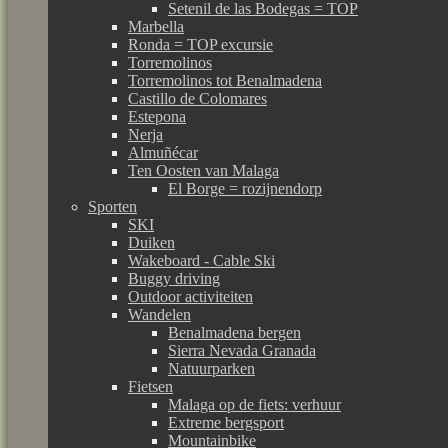
Setenil de las Bodegas = TOP
Marbella
Ronda = TOP excursie
Torremolinos
Torremolinos tot Benalmadena
Castillo de Colomares
Estepona
Nerja
Almuñécar
Ten Oosten van Malaga
El Borge = rozijnendorp
Sporten
SKI
Duiken
Wakeboard - Cable Ski
Buggy driving
Outdoor activiteiten
Wandelen
Benalmadena bergen
Sierra Nevada Granada
Natuurparken
Fietsen
Malaga op de fiets: verhuur
Extreme bergsport
Mountainbike