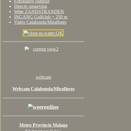
Fotogalerij outdoor
Directe omgeving
Witte ZANDSTRANDEN
INGANG Golfclub = 250 m
Video Calahonda/Miraflores
webcam
Webcam Calahonda/Miraflores
Meteo Provincie Malaga
Kies het uur van de dag !