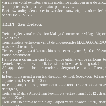
vrij als een vogel genieten van alle mogelijke uitstappen naar de tallo
(cultuur)steden, badplaatsen, natuurparken , ……
Bezienswaardigheden zijn er in overvloed aanwezig, u vindt er slecht
onder OMGEVING.
TREIN = Zeer goedkoop
Treinen rijden vanaf eindstation Malaga Centrum over Malaga Airport 
elke 20 min.
Trein reizigers vertrekken vanuit de ondergrondse MALAGA A
naast de T3 terminal.
Tickets mogelijk via ticket machines met euro biljetten 5, 10 en 20 euro
station beschikbaar !
Het station is op minder dan 150m van de uitgang van de aankomst ter
Vertrek elke 20 min vanuit elk treinstation in welke richting ook !
Afstappen doet u in het ultra modern ondergronds eindstation Fuengiro
5€).
In Fuengirola neemt u een taxi direct om de hoek (goedkoop) tot aan 
appartement. Deze rit is 10 min.
In- en uitgang stations gebouw ziet u op de foto’s (rode dak), daarnaast
de uitgang.
Trein van Malaga Airport naar Fuengirola vertrekt vanaf 05u42 , daar
trein om 22u42
Trein van Fuengirola naar Malaga Airport vertrekt vanaf 06u20, daar