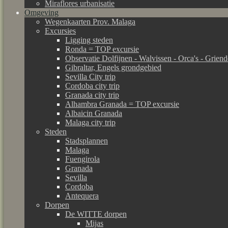
Miraflores urbanisatie
Omgeving
Wegenkaarten Prov. Malaga
Excursies
Ligging steden
Ronda = TOP excursie
Observatie Dolfijnen - Walvissen - Orca's - Grien
Gibraltar, Engels grondgebied
Sevilla City trip
Cordoba city trip
Granada city trip
Alhambra Granada = TOP excursie
Albaicin Granada
Malaga city trip
Steden
Stadsplannen
Malaga
Fuengirola
Granada
Sevilla
Cordoba
Antequera
Dorpen
De WITTE dorpen
Mijas