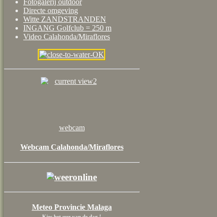
Fotogalerij outdoor
Directe omgeving
Witte ZANDSTRANDEN
INGANG Golfclub = 250 m
Video Calahonda/Miraflores
webcam
Webcam Calahonda/Miraflores
Meteo Provincie Malaga
Kies het uur van de dag !