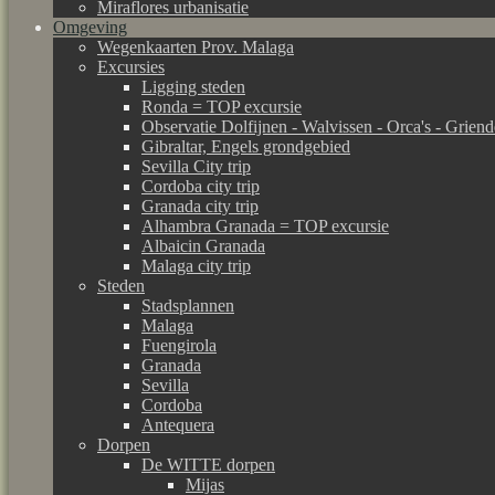
Miraflores urbanisatie
Omgeving
Wegenkaarten Prov. Malaga
Excursies
Ligging steden
Ronda = TOP excursie
Observatie Dolfijnen - Walvissen - Orca's - Grien
Gibraltar, Engels grondgebied
Sevilla City trip
Cordoba city trip
Granada city trip
Alhambra Granada = TOP excursie
Albaicin Granada
Malaga city trip
Steden
Stadsplannen
Malaga
Fuengirola
Granada
Sevilla
Cordoba
Antequera
Dorpen
De WITTE dorpen
Mijas