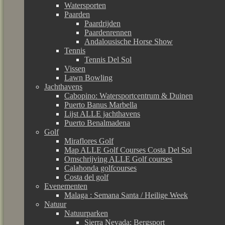
Watersporten
Paarden
Paardrijden
Paardenrennen
Andalousische Horse Show
Tennis
Tennis Del Sol
Vissen
Lawn Bowling
Jachthavens
Cabopino: Watersportcentrum & Duinen
Puerto Banus Marbella
Lijst ALLE jachthavens
Puerto Benalmadena
Golf
Miraflores Golf
Map ALLE Golf Courses Costa Del Sol
Omschrijving ALLE Golf courses
Calahonda golfcourses
Costa del golf
Evenementen
Malaga : Semana Santa / Heilige Week
Natuur
Natuurparken
Sierra Nevada: Bergsport