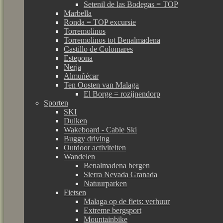
Setenil de las Bodegas = TOP
Marbella
Ronda = TOP excursie
Torremolinos
Torremolinos tot Benalmadena
Castillo de Colomares
Estepona
Nerja
Almuñécar
Ten Oosten van Malaga
El Borge = rozijnendorp
Sporten
SKI
Duiken
Wakeboard - Cable Ski
Buggy driving
Outdoor activiteiten
Wandelen
Benalmadena bergen
Sierra Nevada Granada
Natuurparken
Fietsen
Malaga op de fiets: verhuur
Extreme bergsport
Mountainbike