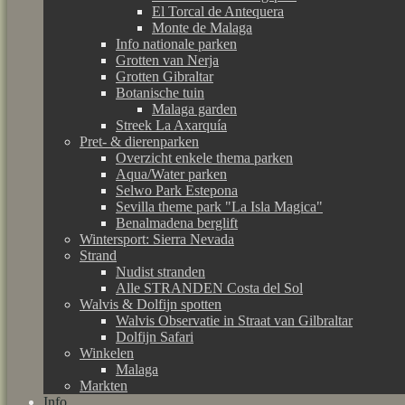
El Torcal de Antequera
Monte de Malaga
Info nationale parken
Grotten van Nerja
Grotten Gibraltar
Botanische tuin
Malaga garden
Streek La Axarquía
Pret- & dierenparken
Overzicht enkele thema parken
Aqua/Water parken
Selwo Park Estepona
Sevilla theme park "La Isla Magica"
Benalmadena berglift
Wintersport: Sierra Nevada
Strand
Nudist stranden
Alle STRANDEN Costa del Sol
Walvis & Dolfijn spotten
Walvis Observatie in Straat van Gilbraltar
Dolfijn Safari
Winkelen
Malaga
Markten
Info