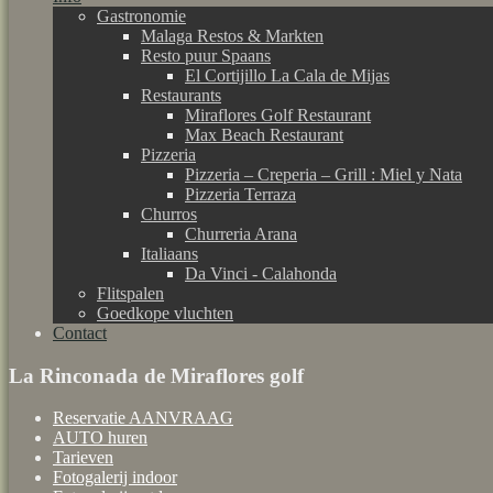
Gastronomie
Malaga Restos & Markten
Resto puur Spaans
El Cortijillo La Cala de Mijas
Restaurants
Miraflores Golf Restaurant
Max Beach Restaurant
Pizzeria
Pizzeria – Creperia – Grill : Miel y Nata
Pizzeria Terraza
Churros
Churreria Arana
Italiaans
Da Vinci - Calahonda
Flitspalen
Goedkope vluchten
Contact
La Rinconada de Miraflores golf
Reservatie AANVRAAG
AUTO huren
Tarieven
Fotogalerij indoor