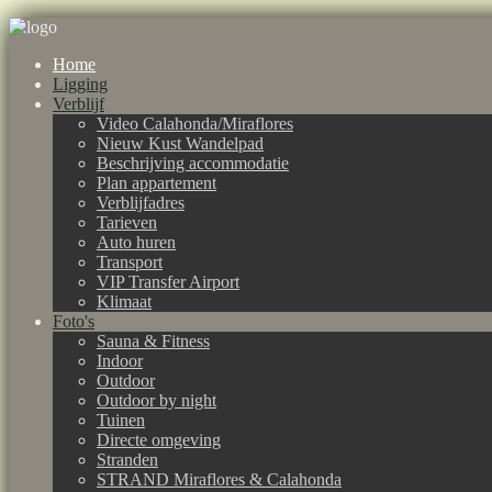
Home
Ligging
Verblijf
Video Calahonda/Miraflores
Nieuw Kust Wandelpad
Beschrijving accommodatie
Plan appartement
Verblijfadres
Tarieven
Auto huren
Transport
VIP Transfer Airport
Klimaat
Foto's
Sauna & Fitness
Indoor
Outdoor
Outdoor by night
Tuinen
Directe omgeving
Stranden
STRAND Miraflores & Calahonda