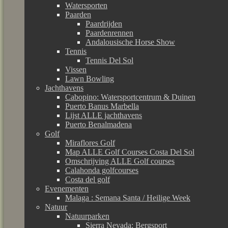
Watersporten
Paarden
Paardrijden
Paardenrennen
Andalousische Horse Show
Tennis
Tennis Del Sol
Vissen
Lawn Bowling
Jachthavens
Cabopino: Watersportcentrum & Duinen
Puerto Banus Marbella
Lijst ALLE jachthavens
Puerto Benalmadena
Golf
Miraflores Golf
Map ALLE Golf Courses Costa Del Sol
Omschrijving ALLE Golf courses
Calahonda golfcourses
Costa del golf
Evenementen
Malaga : Semana Santa / Heilige Week
Natuur
Natuurparken
Sierra Nevada: Bergsport