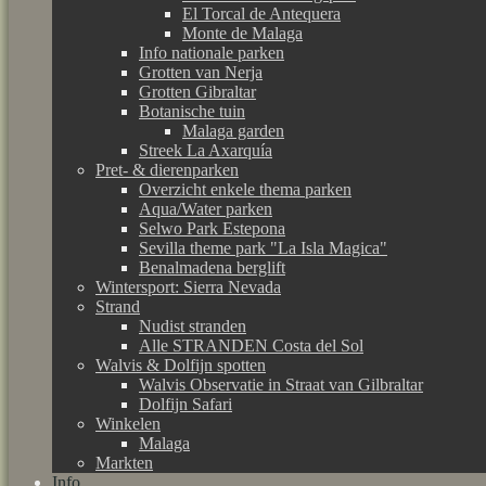
El Torcal de Antequera
Monte de Malaga
Info nationale parken
Grotten van Nerja
Grotten Gibraltar
Botanische tuin
Malaga garden
Streek La Axarquía
Pret- & dierenparken
Overzicht enkele thema parken
Aqua/Water parken
Selwo Park Estepona
Sevilla theme park "La Isla Magica"
Benalmadena berglift
Wintersport: Sierra Nevada
Strand
Nudist stranden
Alle STRANDEN Costa del Sol
Walvis & Dolfijn spotten
Walvis Observatie in Straat van Gilbraltar
Dolfijn Safari
Winkelen
Malaga
Markten
Info