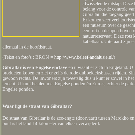
afwisselende uitstap. Deze h
belang voor de controle van
Gibraltar' die toegang geef
Er komen zeer veel toeriste
een museum over de geschie
een fort en de apen boven o
natuurreservaat. Deze rots 
kabelbaan. Uiteraard zijn er
allemaal in de hoofdstraat.
(Tekst en foto’s : BRON =
http://www.beleef-andalusie.nl/
)
Gibraltar is een Engelse enclave
en u waant er zich in Engeland. U k
producten kopen en ziet er zelfs de rode dubbeldeksbussen rijden. Sin
gewoon rechts. De inwoners zijn tweetalig dus u kunt er zowel in het 
terecht. U kunt betalen met Engelse ponden én Euro's, echter de park
Engelse ponden.
Waar ligt de straat van Gibraltar?
De straat van Gibraltar is de zee-engte (doorvaart) tussen Marokko en
punt is het land 14 kilometer van elkaar verwijderd.