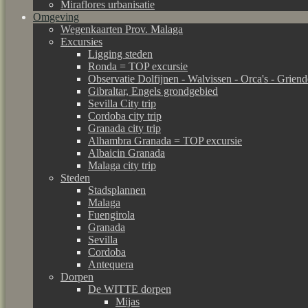
Miraflores urbanisatie
Omgeving
Wegenkaarten Prov. Malaga
Excursies
Ligging steden
Ronda = TOP excursie
Observatie Dolfijnen - Walvissen - Orca's - Grien
Gibraltar, Engels grondgebied
Sevilla City trip
Cordoba city trip
Granada city trip
Alhambra Granada = TOP excursie
Albaicin Granada
Malaga city trip
Steden
Stadsplannen
Malaga
Fuengirola
Granada
Sevilla
Cordoba
Antequera
Dorpen
De WITTE dorpen
Mijas