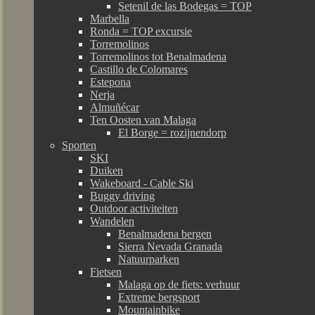
Setenil de las Bodegas = TOP
Marbella
Ronda = TOP excursie
Torremolinos
Torremolinos tot Benalmadena
Castillo de Colomares
Estepona
Nerja
Almuñécar
Ten Oosten van Malaga
El Borge = rozijnendorp
Sporten
SKI
Duiken
Wakeboard - Cable Ski
Buggy driving
Outdoor activiteiten
Wandelen
Benalmadena bergen
Sierra Nevada Granada
Natuurparken
Fietsen
Malaga op de fiets: verhuur
Extreme bergsport
Mountainbike