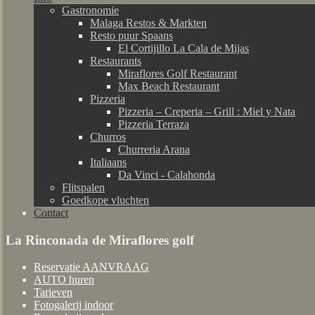
Gastronomie
Malaga Restos & Markten
Resto puur Spaans
El Cortijillo La Cala de Mijas
Restaurants
Miraflores Golf Restaurant
Max Beach Restaurant
Pizzeria
Pizzeria – Creperia – Grill : Miel y Nata
Pizzeria Terraza
Churros
Churreria Arana
Italiaans
Da Vinci - Calahonda
Flitspalen
Goedkope vluchten
Contact
La Rinconada de Miraflores golf
Reservatie AANVRAAG
AUTO huren
Tarieven
Fotogalerij indoor