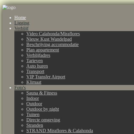
Home
Ligging
Verblijf
Video Calahonda/Miraflores
Nieuw Kust Wandelpad
Beschrijving accommodatie
Plan appartement
Verblijfadres
Tarieven
Auto huren
Transport
VIP Transfer Airport
Klimaat
Foto's
Sauna & Fitness
Indoor
Outdoor
Outdoor by night
Tuinen
Directe omgeving
Stranden
STRAND Miraflores & Calahonda