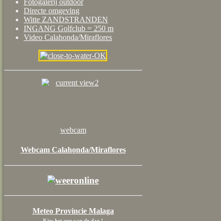
Fotogalerij outdoor
Directe omgeving
Witte ZANDSTRANDEN
INGANG Golfclub = 250 m
Video Calahonda/Miraflores
webcam
Webcam Calahonda/Miraflores
Meteo Provincie Malaga
Kies het uur van de dag !