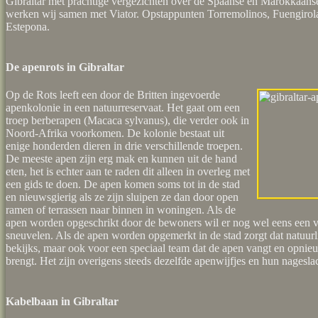
Gibraltar met prachtige vergezichten over de Spaanse en Marokkaanse
werken wij samen met Viator. Opstappunten Torremolinos, Fuengirol
Estepona.
De apenrots in Gibraltar
Op de Rots leeft een door de Britten ingevoerde
apenkolonie in een natuurreservaat. Het gaat om een
troep berberapen (Macaca sylvanus), die verder ook in
Noord-Afrika voorkomen. De kolonie bestaat uit
enige honderden dieren in drie verschillende troepen.
De meeste apen zijn erg mak en kunnen uit de hand
eten, het is echter aan te raden dit alleen in overleg met
een gids te doen. De apen komen soms tot in de stad
en nieuwsgierig als ze zijn sluipen ze dan door open
ramen of terrassen naar binnen in woningen. Als de
apen worden opgeschrikt door de bewoners wil er nog wel eens een 
sneuvelen. Als de apen worden opgemerkt in de stad zorgt dat natuurl
bekijks, maar ook voor een speciaal team dat de apen vangt en opnieu
brengt. Het zijn overigens steeds dezelfde apenwijfjes en hun nageslac
Kabelbaan in Gibraltar