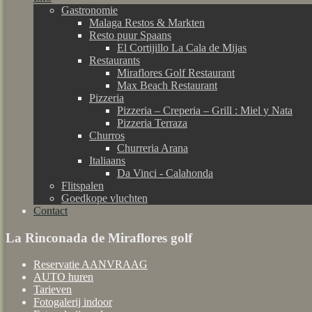
Gastronomie
Malaga Restos & Markten
Resto puur Spaans
El Cortijillo La Cala de Mijas
Restaurants
Miraflores Golf Restaurant
Max Beach Restaurant
Pizzeria
Pizzeria – Creperia – Grill : Miel y Nata
Pizzeria Terraza
Churros
Churreria Arana
Italiaans
Da Vinci - Calahonda
Flitspalen
Goedkope vluchten
Contact
La Rinconada de Miraflores golf
Reservatie AANVRAAG
AUTO huren
Tarieven
Fotogalerij indoor