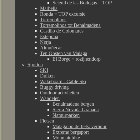
Setenil de las Bodegas = TOP
Marbella
Ronda = TOP excursie
Torremolinos
Torremolinos tot Benalmadena
Castillo de Colomares
Estepona
Nerja
Almuñécar
Ten Oosten van Malaga
El Borge = rozijnendorp
Sporten
SKI
Duiken
Wakeboard - Cable Ski
Buggy driving
Outdoor activiteiten
Wandelen
Benalmadena bergen
Sierra Nevada Granada
Natuurparken
Fietsen
Malaga op de fiets: verhuur
Extreme bergsport
Mountainbike