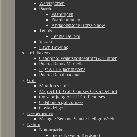
Watersporten
Paarden
Paardrijden
Paardenrennen
Andalousische Horse Show
Tennis
Tennis Del Sol
Vissen
Lawn Bowling
Jachthavens
Cabopino: Watersportcentrum & Duinen
Puerto Banus Marbella
Lijst ALLE jachthavens
Puerto Benalmadena
Golf
Miraflores Golf
Map ALLE Golf Courses Costa Del Sol
Omschrijving ALLE Golf courses
Calahonda golfcourses
Costa del golf
Evenementen
Malaga : Semana Santa / Heilige Week
Natuur
Natuurparken
Sierra Nevada: Bergsport