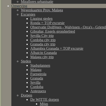
Miraflores urbanisatie
Omgeving
Wegenkaarten Prov. Malaga
Excursies
Ligging steden
Ronda = TOP excursie
Observatie Dolfijnen - Walvissen - Orca's - Grien
Gibraltar, Engels grondgebied
Sevilla City trip
Cordoba city trip
Granada city trip
Alhambra Granada = TOP excursie
Albaicin Granada
Malaga city trip
Steden
Stadsplannen
Malaga
Fuengirola
Granada
Sevilla
Cordoba
Antequera
Dorpen
De WITTE dorpen
Mijas