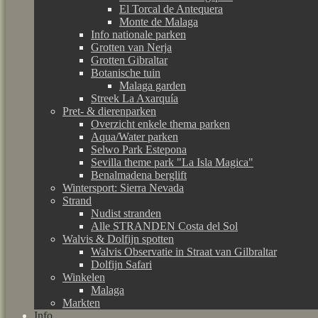
El Torcal de Antequera
Monte de Malaga
Info nationale parken
Grotten van Nerja
Grotten Gibraltar
Botanische tuin
Malaga garden
Streek La Axarquía
Pret- & dierenparken
Overzicht enkele thema parken
Aqua/Water parken
Selwo Park Estepona
Sevilla theme park "La Isla Magica"
Benalmadena berglift
Wintersport: Sierra Nevada
Strand
Nudist stranden
Alle STRANDEN Costa del Sol
Walvis & Dolfijn spotten
Walvis Observatie in Straat van Gilbraltar
Dolfijn Safari
Winkelen
Malaga
Markten
Info