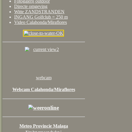
Fotogalerij outdoor
Directe omgeving
Witte ZANDSTRANDEN
INGANG Golfclub = 250 m
Video Calahonda/Miraflores
webcam
Webcam Calahonda/Miraflores
Meteo Provincie Malaga
Kies het uur van de dag !