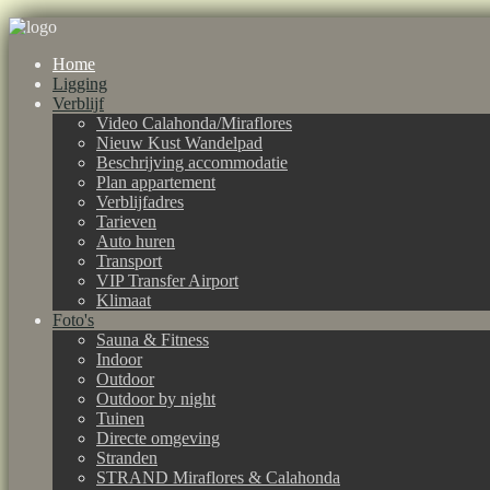
Home
Ligging
Verblijf
Video Calahonda/Miraflores
Nieuw Kust Wandelpad
Beschrijving accommodatie
Plan appartement
Verblijfadres
Tarieven
Auto huren
Transport
VIP Transfer Airport
Klimaat
Foto's
Sauna & Fitness
Indoor
Outdoor
Outdoor by night
Tuinen
Directe omgeving
Stranden
STRAND Miraflores & Calahonda