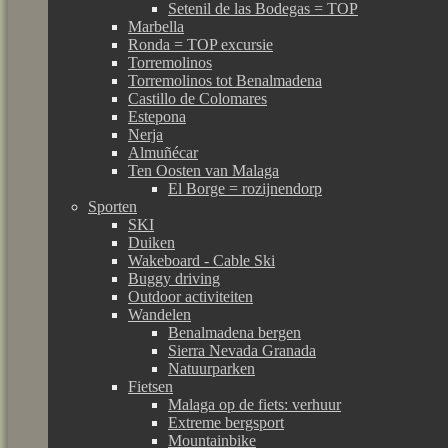
Setenil de las Bodegas = TOP
Marbella
Ronda = TOP excursie
Torremolinos
Torremolinos tot Benalmadena
Castillo de Colomares
Estepona
Nerja
Almuñécar
Ten Oosten van Malaga
El Borge = rozijnendorp
Sporten
SKI
Duiken
Wakeboard - Cable Ski
Buggy driving
Outdoor activiteiten
Wandelen
Benalmadena bergen
Sierra Nevada Granada
Natuurparken
Fietsen
Malaga op de fiets: verhuur
Extreme bergsport
Mountainbike