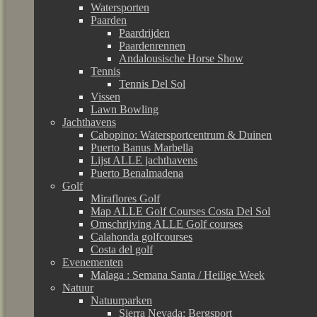
Watersporten
Paarden
Paardrijden
Paardenrennen
Andalousische Horse Show
Tennis
Tennis Del Sol
Vissen
Lawn Bowling
Jachthavens
Cabopino: Watersportcentrum & Duinen
Puerto Banus Marbella
Lijst ALLE jachthavens
Puerto Benalmadena
Golf
Miraflores Golf
Map ALLE Golf Courses Costa Del Sol
Omschrijving ALLE Golf courses
Calahonda golfcourses
Costa del golf
Evenementen
Malaga : Semana Santa / Heilige Week
Natuur
Natuurparken
Sierra Nevada: Bergsport