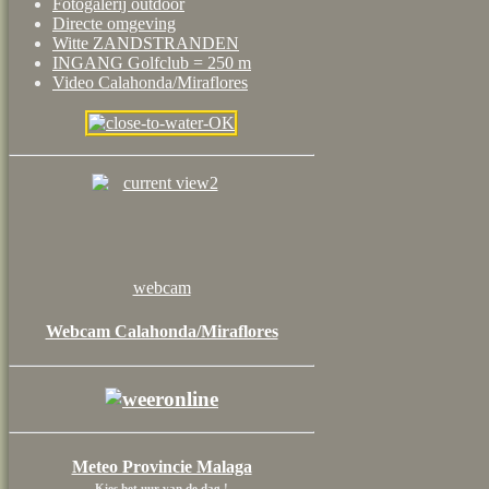
Fotogalerij outdoor
Directe omgeving
Witte ZANDSTRANDEN
INGANG Golfclub = 250 m
Video Calahonda/Miraflores
webcam
Webcam Calahonda/Miraflores
Meteo Provincie Malaga
Kies het uur van de dag !