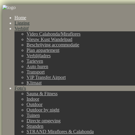
Home
Ligging
Verblijf
Video Calahonda/Miraflores
Nieuw Kust Wandelpad
Beschrijving accommodatie
Plan appartement
Verblijfadres
Tarieven
Auto huren
Transport
VIP Transfer Airport
Klimaat
Foto's
Sauna & Fitness
Indoor
Outdoor
Outdoor by night
Tuinen
Directe omgeving
Stranden
STRAND Miraflores & Calahonda