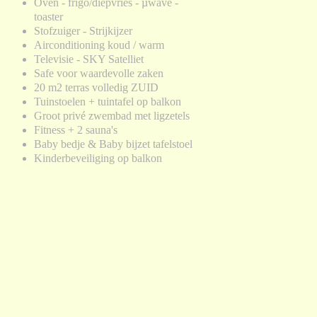
Oven - frigo/diepvries - µwave -
toaster
Stofzuiger - Strijkijzer
Airconditioning koud / warm
Televisie - SKY Satelliet
Safe voor waardevolle zaken
20 m2 terras volledig ZUID
Tuinstoelen + tuintafel op balkon
Groot privé zwembad met ligzetels
Fitness + 2 sauna's
Baby bedje & Baby bijzet tafelstoel
Kinderbeveiliging op balkon