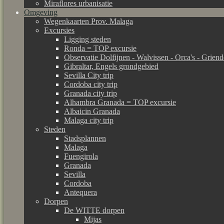
Miraflores urbanisatie
Omgeving
Wegenkaarten Prov. Malaga
Excursies
Ligging steden
Ronda = TOP excursie
Observatie Dolfijnen - Walvissen - Orca's - Grien
Gibraltar, Engels grondgebied
Sevilla City trip
Cordoba city trip
Granada city trip
Alhambra Granada = TOP excursie
Albaicin Granada
Malaga city trip
Steden
Stadsplannen
Malaga
Fuengirola
Granada
Sevilla
Cordoba
Antequera
Dorpen
De WITTE dorpen
Mijas