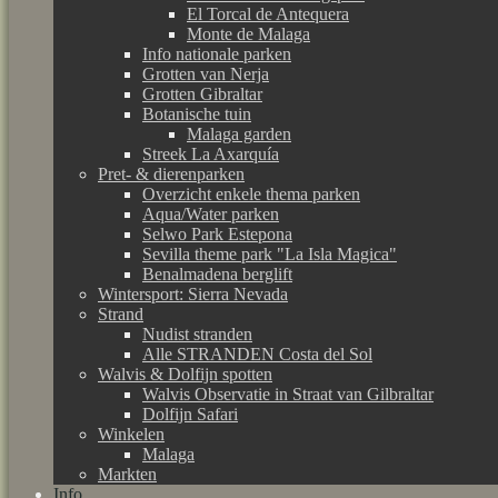
El Torcal de Antequera
Monte de Malaga
Info nationale parken
Grotten van Nerja
Grotten Gibraltar
Botanische tuin
Malaga garden
Streek La Axarquía
Pret- & dierenparken
Overzicht enkele thema parken
Aqua/Water parken
Selwo Park Estepona
Sevilla theme park "La Isla Magica"
Benalmadena berglift
Wintersport: Sierra Nevada
Strand
Nudist stranden
Alle STRANDEN Costa del Sol
Walvis & Dolfijn spotten
Walvis Observatie in Straat van Gilbraltar
Dolfijn Safari
Winkelen
Malaga
Markten
Info