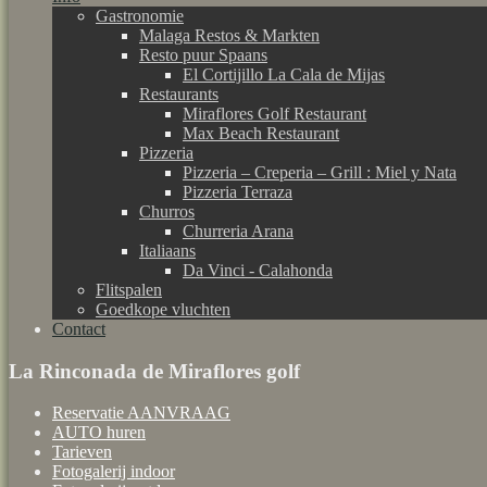
Gastronomie
Malaga Restos & Markten
Resto puur Spaans
El Cortijillo La Cala de Mijas
Restaurants
Miraflores Golf Restaurant
Max Beach Restaurant
Pizzeria
Pizzeria – Creperia – Grill : Miel y Nata
Pizzeria Terraza
Churros
Churreria Arana
Italiaans
Da Vinci - Calahonda
Flitspalen
Goedkope vluchten
Contact
La Rinconada de Miraflores golf
Reservatie AANVRAAG
AUTO huren
Tarieven
Fotogalerij indoor