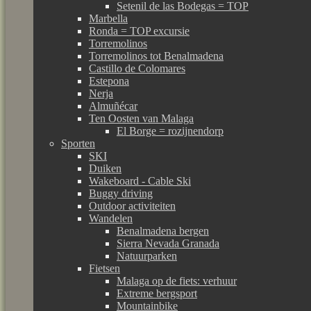
Setenil de las Bodegas = TOP
Marbella
Ronda = TOP excursie
Torremolinos
Torremolinos tot Benalmadena
Castillo de Colomares
Estepona
Nerja
Almuñécar
Ten Oosten van Malaga
El Borge = rozijnendorp
Sporten
SKI
Duiken
Wakeboard - Cable Ski
Buggy driving
Outdoor activiteiten
Wandelen
Benalmadena bergen
Sierra Nevada Granada
Natuurparken
Fietsen
Malaga op de fiets: verhuur
Extreme bergsport
Mountainbike