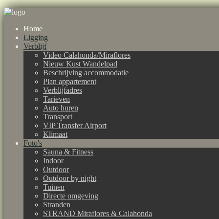
Home
Ligging
Verblijf
Video Calahonda/Miraflores
Nieuw Kust Wandelpad
Beschrijving accommodatie
Plan appartement
Verblijfadres
Tarieven
Auto huren
Transport
VIP Transfer Airport
Klimaat
Foto's
Sauna & Fitness
Indoor
Outdoor
Outdoor by night
Tuinen
Directe omgeving
Stranden
STRAND Miraflores & Calahonda