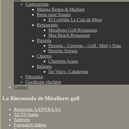
Gastronomie
Malaga Restos & Markten
Resto puur Spaans
El Cortijillo La Cala de Mijas
Restaurants
Miraflores Golf Restaurant
Max Beach Restaurant
Pizzeria
Pizzeria – Creperia – Grill : Miel y Nata
Pizzeria Terraza
Churros
Churreria Arana
Italiaans
Da Vinci - Calahonda
Flitspalen
Goedkope vluchten
Contact
La Rinconada de Miraflores golf
Reservatie AANVRAAG
AUTO huren
Tarieven
Fotogalerij indoor