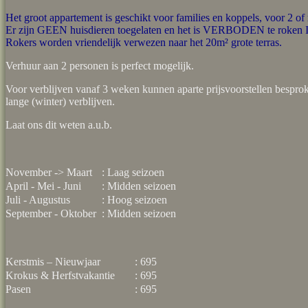
Het groot appartement is geschikt voor families en koppels,
voor 2 of
Er zijn GEEN huisdieren toegelaten en het is VERBODEN te roken I
Rokers worden vriendelijk verwezen naar het 20m² grote terras.
Verhuur aan 2 personen is perfect mogelijk.
Voor verblijven vanaf 3 weken kunnen aparte prijsvoorstellen bespro
lange (winter) verblijven.
Laat ons dit weten a.u.b.
November -> Maart
: Laag seizoen
April - Mei - Juni
: Midden seizoen
Juli - Augustus
: Hoog seizoen
September - Oktober
: Midden seizoen
Kerstmis – Nieuwjaar
: 695
Krokus & Herfstvakantie
: 695
Pasen
: 695