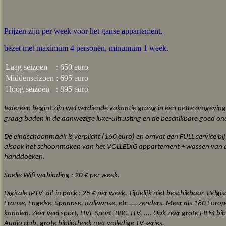
Prijzen zijn per week voor het ganse appartement,
bezet met maximum 4 personen, minumum 1 week.
Laag seizoen
: 650 euro
Middenseizoen
: 695 euro
Hoog seizoen
: 895 euro
Iedereen begint zijn wel verdiende vakantie graag in een nette omgevin
graag baden in de aanwezige luxe-uitrusting en de beschikbare goed 
De eindschoonmaak is verplicht (160 euro) en omvat een FULL service bi
alsook het schoonmaken van het VOLLEDIG appartement + wassen van al
handdoeken.
Snelle Wifi verbinding : 20 € per week.
Digitale IPTV all-in pack : 25 € per week.
Tijdelijk niet beschikbaar
.
Belgis
Franse, Engelse, Spaanse, Italiaanse, etc .... zenders. Meer als 180 Euro
kanalen. Zeer veel sport, LIVE Sport, BBC, ITV, .... Ook zeer grote FILM bi
Audio club, grote bibliotheek met volledige TV series.