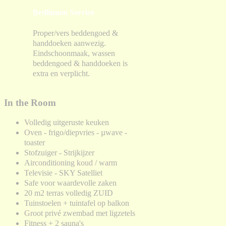
Bedlinnen Service
Proper/vers beddengoed &
handdoeken aanwezig.
Eindschoonmaak, wassen
beddengoed & handdoeken is
extra en verplicht.
In the Room
Volledig uitgeruste keuken
Oven - frigo/diepvries - µwave -
toaster
Stofzuiger - Strijkijzer
Airconditioning koud / warm
Televisie - SKY Satelliet
Safe voor waardevolle zaken
20 m2 terras volledig ZUID
Tuinstoelen + tuintafel op balkon
Groot privé zwembad met ligzetels
Fitness + 2 sauna's