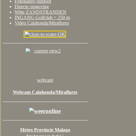
Fotogalerij outdoor
Directe omgeving
Witte ZANDSTRANDEN
INGANG Golfclub = 250 m
Video Calahonda/Miraflores
webcam
Webcam Calahonda/Miraflores
Meteo Provincie Malaga
Kies het uur van de dag !