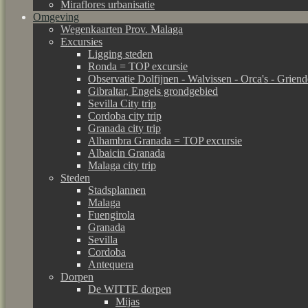
Miraflores urbanisatie
Omgeving
Wegenkaarten Prov. Malaga
Excursies
Ligging steden
Ronda = TOP excursie
Observatie Dolfijnen - Walvissen - Orca's - Grien
Gibraltar, Engels grondgebied
Sevilla City trip
Cordoba city trip
Granada city trip
Alhambra Granada = TOP excursie
Albaicin Granada
Malaga city trip
Steden
Stadsplannen
Malaga
Fuengirola
Granada
Sevilla
Cordoba
Antequera
Dorpen
De WITTE dorpen
Mijas