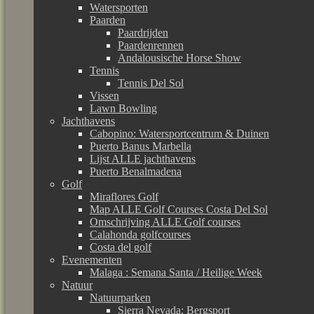
Watersporten
Paarden
Paardrijden
Paardenrennen
Andalousische Horse Show
Tennis
Tennis Del Sol
Vissen
Lawn Bowling
Jachthavens
Cabopino: Watersportcentrum & Duinen
Puerto Banus Marbella
Lijst ALLE jachthavens
Puerto Benalmadena
Golf
Miraflores Golf
Map ALLE Golf Courses Costa Del Sol
Omschrijving ALLE Golf courses
Calahonda golfcourses
Costa del golf
Evenementen
Malaga : Semana Santa / Heilige Week
Natuur
Natuurparken
Sierra Nevada: Bergsport