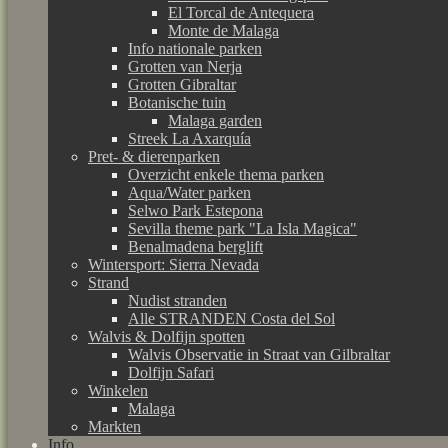
El Torcal de Antequera
Monte de Malaga
Info nationale parken
Grotten van Nerja
Grotten Gibraltar
Botanische tuin
Malaga garden
Streek La Axarquía
Pret- & dierenparken
Overzicht enkele thema parken
Aqua/Water parken
Selwo Park Estepona
Sevilla theme park "La Isla Magica"
Benalmadena berglift
Wintersport: Sierra Nevada
Strand
Nudist stranden
Alle STRANDEN Costa del Sol
Walvis & Dolfijn spotten
Walvis Observatie in Straat van Gilbraltar
Dolfijn Safari
Winkelen
Malaga
Markten
Info