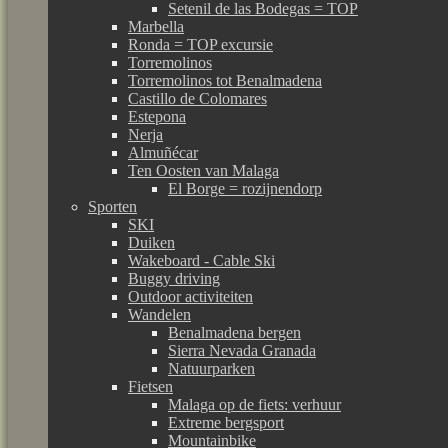
Setenil de las Bodegas = TOP
Marbella
Ronda = TOP excursie
Torremolinos
Torremolinos tot Benalmadena
Castillo de Colomares
Estepona
Nerja
Almuñécar
Ten Oosten van Malaga
El Borge = rozijnendorp
Sporten
SKI
Duiken
Wakeboard - Cable Ski
Buggy driving
Outdoor activiteiten
Wandelen
Benalmadena bergen
Sierra Nevada Granada
Natuurparken
Fietsen
Malaga op de fiets: verhuur
Extreme bergsport
Mountainbike