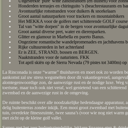
Uitgestrekte 'pure' witte zandstranden (en duinen) voor zonn
Honderden terrasjes en chiringuito 's (beachrestaurants en bar
Avontuurlijke rotsstranden voor duikers & snorkelaars
Groot aantal natuurparken voor trackers en mountainbikers
Het MEKKA voor de golfers met schitterende GOLF course 
Tal van "witte dorpen" in de bergen voor avontuurlijke dagui
Groot aantal diverse pret, water en dierenparken.
Glitter en glamour in Marbella en puerto Banus.
Ongeziene romantische wandelpromenades en jachthavens b
Rijke cultuursteden in het achterland
Er is ZEE, STRAND, bossen en BERGEN.
Naaktstranden voor de naturisten. FKK
Tot april skiën op de Sierra Nevada (79 pistes tot 3400m) op 
La Rinconada is onze “warme” thuishaven en moet ook zo worden be
aankomst zal uw stress wegsmelten door dit vakantiegevoel, aangevu
alomtegenwoordige zon, de aanwezige rust en de nodige luxe. Weg van
toerisme, maar toch ook niet veraf, wel genietend van een schitterend
zwembad en de aanwezige rust in de omgeving.
De ruimte beschikt over alle noodzakelijke hedendaagse apparatuur, 
delig buitenterras zonder inkijk. Een mooi groot zwembad met buiten
tuin, overdekte fitnessruimte, twee sauna’s (voor wie nog niet warm g
met zicht op de kleine golf vallei.
Samen met het zeer budgetvriendelijke, lekkere Spaanse eten & drinke