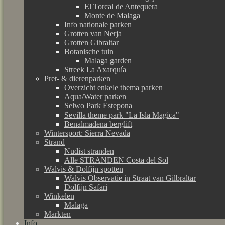
El Torcal de Antequera
Monte de Malaga
Info nationale parken
Grotten van Nerja
Grotten Gibraltar
Botanische tuin
Malaga garden
Streek La Axarquía
Pret- & dierenparken
Overzicht enkele thema parken
Aqua/Water parken
Selwo Park Estepona
Sevilla theme park "La Isla Magica"
Benalmadena berglift
Wintersport: Sierra Nevada
Strand
Nudist stranden
Alle STRANDEN Costa del Sol
Walvis & Dolfijn spotten
Walvis Observatie in Straat van Gilbraltar
Dolfijn Safari
Winkelen
Malaga
Markten
Info