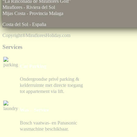
“La Rinconada de Miraflores Golf”
Miraflores - Riviera del Sol
Mijas Costa - Provincia Malaga
Costa del Sol - España
Copyright®
MirafloresHoliday.com
Services
Car Parking
Ondergrondse privé parking &
kelderruimte met directe toegang
tot appartement via lift.
Was - Service
Bosch vaatwas- en Panasonic
wasmachine beschikbaar.