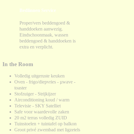
Bedlinnen Service
Proper/vers beddengoed &
handdoeken aanwezig.
Eindschoonmaak, wassen
beddengoed & handdoeken is
extra en verplicht.
In the Room
Volledig uitgeruste keuken
Oven - frigo/diepvries - µwave -
toaster
Stofzuiger - Strijkijzer
Airconditioning koud / warm
Televisie - SKY Satelliet
Safe voor waardevolle zaken
20 m2 terras volledig ZUID
Tuinstoelen + tuintafel op balkon
Groot privé zwembad met ligzetels