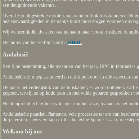
een deugddoende vakantie.
Overal zijn uitgestrekte mooie zandstranden (ook rotsstranden). Dit 
bezienswaardigheden in de nabije buurt moet zorgen voor een onverge
Wij wensen jullie alvast een aangenaam maar vooral rustig en deugddo
Het adres van het verblijf vindt u
HIER
.
Andalusië
Een fijne bestemming, alle maanden van het jaar, 18°C in februari is 
Andalusiërs zijn gepassioneerd en dat sijpelt door in alle aspecten van
De bar is het verlengstuk van de huiskamer; er wordt ontbeten, koffi
gegeten, terwijl ze op luide toon en met wilde gebaren gesprekken vo
Het tempo ligt echter heel wat lager dan het onze, mañana is het mot
Andalusische paarden, flamenco, vele processies ter ere van beschermh
dorpsfeesten, sherry en tapas: dit is het échte Spanje. Laat u meeslepe
Welkom bij ons