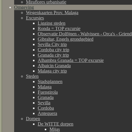
Miraflores urbanisatie
Omgeving
Wegenkaarten Prov. Malaga
Excursies
Ligging steden
Ronda = TOP excursie
Observatie Dolfijnen - Walvissen - Orca's - Grien
Gibraltar, Engels grondgebied
Sevilla City trip
Cordoba city trip
Granada city trip
Alhambra Granada = TOP excursie
Albaicin Granada
Malaga city trip
Steden
Stadsplannen
Malaga
Fuengirola
Granada
Sevilla
Cordoba
Antequera
Dorpen
De WITTE dorpen
Mijas