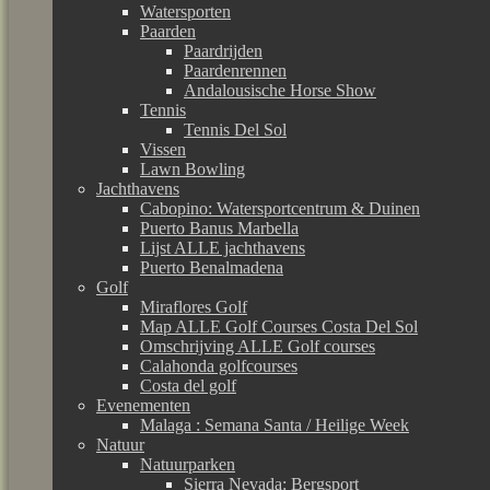
Watersporten
Paarden
Paardrijden
Paardenrennen
Andalousische Horse Show
Tennis
Tennis Del Sol
Vissen
Lawn Bowling
Jachthavens
Cabopino: Watersportcentrum & Duinen
Puerto Banus Marbella
Lijst ALLE jachthavens
Puerto Benalmadena
Golf
Miraflores Golf
Map ALLE Golf Courses Costa Del Sol
Omschrijving ALLE Golf courses
Calahonda golfcourses
Costa del golf
Evenementen
Malaga : Semana Santa / Heilige Week
Natuur
Natuurparken
Sierra Nevada: Bergsport