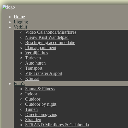
Home
Ligging
Verblijf
Video Calahonda/Miraflores
Nieuw Kust Wandelpad
Beschrijving accommodatie
Plan appartement
Verblijfadres
Tarieven
Auto huren
Transport
VIP Transfer Airport
Klimaat
Foto's
Sauna & Fitness
Indoor
Outdoor
Outdoor by night
Tuinen
Directe omgeving
Stranden
STRAND Miraflores & Calahonda