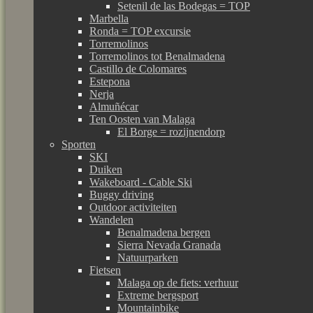
Setenil de las Bodegas = TOP
Marbella
Ronda = TOP excursie
Torremolinos
Torremolinos tot Benalmadena
Castillo de Colomares
Estepona
Nerja
Almuñécar
Ten Oosten van Malaga
El Borge = rozijnendorp
Sporten
SKI
Duiken
Wakeboard - Cable Ski
Buggy driving
Outdoor activiteiten
Wandelen
Benalmadena bergen
Sierra Nevada Granada
Natuurparken
Fietsen
Malaga op de fiets: verhuur
Extreme bergsport
Mountainbike