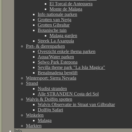
El Torcal de Antequera
Monte de Malaga
Info nationale parken
Grotten van Nerja
Grotten Gibraltar
Botanische tuin
Malaga garden
Streek La Axarquía
Pret- & dierenparken
Overzicht enkele thema parken
Aqua/Water parken
Selwo Park Estepona
Sevilla theme park "La Isla Magica"
Benalmadena berglift
Wintersport: Sierra Nevada
Strand
Nudist stranden
Alle STRANDEN Costa del Sol
Walvis & Dolfijn spotten
Walvis Observatie in Straat van Gilbraltar
Dolfijn Safari
Winkelen
Malaga
Markten
Info