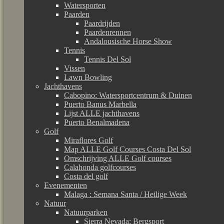
Watersporten
Paarden
Paardrijden
Paardenrennen
Andalousische Horse Show
Tennis
Tennis Del Sol
Vissen
Lawn Bowling
Jachthavens
Cabopino: Watersportcentrum & Duinen
Puerto Banus Marbella
Lijst ALLE jachthavens
Puerto Benalmadena
Golf
Miraflores Golf
Map ALLE Golf Courses Costa Del Sol
Omschrijving ALLE Golf courses
Calahonda golfcourses
Costa del golf
Evenementen
Malaga : Semana Santa / Heilige Week
Natuur
Natuurparken
Sierra Nevada: Bergsport