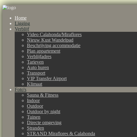
Home
Ligging
Verblijf
Video Calahonda/Miraflores
Nieuw Kust Wandelpad
Beschrijving accommodatie
Plan appartement
Verblijfadres
Tarieven
Auto huren
Transport
VIP Transfer Airport
Klimaat
Foto's
Sauna & Fitness
Indoor
Outdoor
Outdoor by night
Tuinen
Directe omgeving
Stranden
STRAND Miraflores & Calahonda