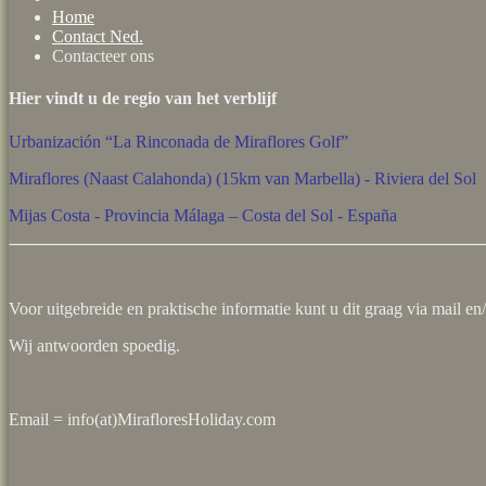
Home
Contact Ned.
Contacteer ons
Hier vindt u de regio van het verblijf
Urbanización “La Rinconada de Miraflores Golf”
Miraflores (Naast Calahonda) (15km van Marbella) - Riviera del Sol
Mijas Costa - Provincia Málaga – Costa del Sol - España
Voor uitgebreide en praktische informatie kunt u dit graag via mail en
Wij antwoorden spoedig.
Email = info(at)MirafloresHoliday.com