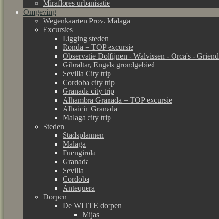
Miraflores urbanisatie
Omgeving
Wegenkaarten Prov. Malaga
Excursies
Ligging steden
Ronda = TOP excursie
Observatie Dolfijnen - Walvissen - Orca's - Grien
Gibraltar, Engels grondgebied
Sevilla City trip
Cordoba city trip
Granada city trip
Alhambra Granada = TOP excursie
Albaicin Granada
Malaga city trip
Steden
Stadsplannen
Malaga
Fuengirola
Granada
Sevilla
Cordoba
Antequera
Dorpen
De WITTE dorpen
Mijas